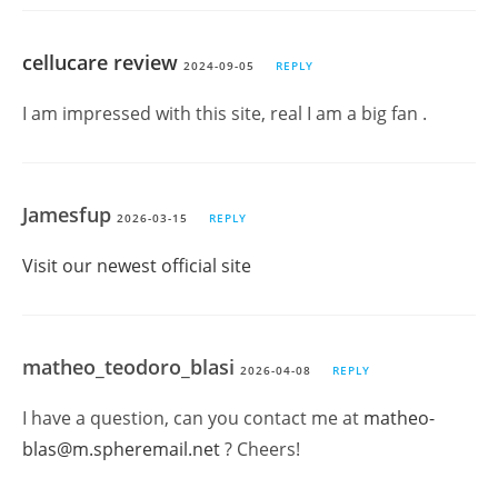
cellucare review
2024-09-05
REPLY
I am impressed with this site, real I am a big fan .
Jamesfup
2026-03-15
REPLY
Visit our newest official site
matheo_teodoro_blasi
2026-04-08
REPLY
I have a question, can you contact me at
matheo-
blas@m.spheremail.net
? Cheers!