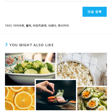
your
comment
to
website
comment
URL
(optional)
TAGS
:
다이어트
,
벨빅
,
비만치료제
,
삭센다
,
큐시미아
YOU MIGHT ALSO LIKE