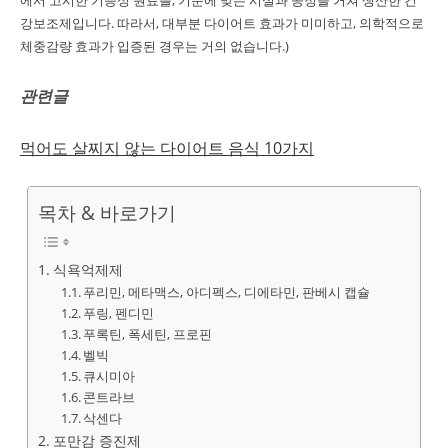
에서 고시한 기능성 원료를, 기준에 맞는 시설과 공정을 거쳐 생산한 건
강보조제입니다. 따라서, 대부분 다이어트 효과가 미미하고, 의학적으로
체중감량 효과가 입증된 경우는 거의 없습니다.)
관련글
먹어도 살찌지 않는 다이어트 음식 10가지
목차 & 바로가기
식욕억제제
푸리민, 메타맥스, 아디펙스, 디에타민, 판베시 캡슐
푸링, 펜디민
푸록틴, 폭세틴, 프로핀
벨빅
큐시미아
콘트라브
삭센다
포만감 증진제