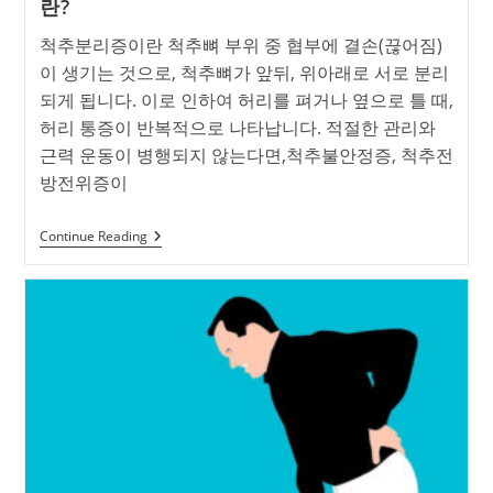
란?
척추분리증이란 척추뼈 부위 중 협부에 결손(끊어짐)
이 생기는 것으로, 척추뼈가 앞뒤, 위아래로 서로 분리
되게 됩니다. 이로 인하여 허리를 펴거나 옆으로 틀 때,
허리 통증이 반복적으로 나타납니다. 적절한 관리와
근력 운동이 병행되지 않는다면,척추불안정증, 척추전
방전위증이
척
Continue Reading
추
뼈
가
끊
어
져
분
리
되
는
병,
척
추
분