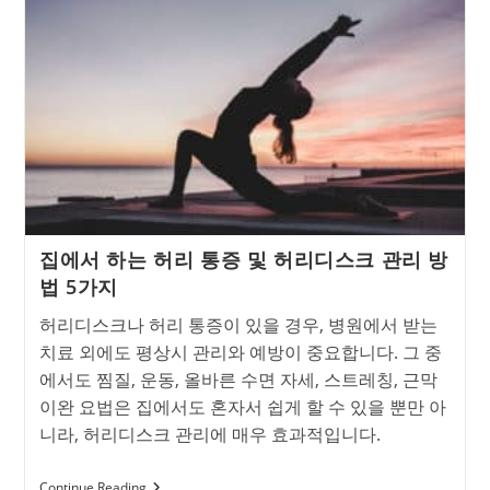
와
착
각
하
여
방
치
하
면
절
대
안
되
는
집에서 하는 허리 통증 및 허리디스크 관리 방
병,
척
법 5가지
수
병
허리디스크나 허리 통증이 있을 경우, 병원에서 받는
증
의
치료 외에도 평상시 관리와 예방이 중요합니다. 그 중
모
에서도 찜질, 운동, 올바른 수면 자세, 스트레칭, 근막
든
것!
이완 요법은 집에서도 혼자서 쉽게 할 수 있을 뿐만 아
니라, 허리디스크 관리에 매우 효과적입니다.
집
Continue Reading