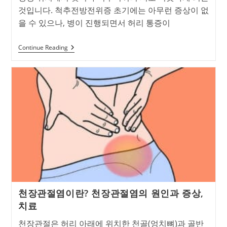
것입니다. 척추전방전위증 초기에는 아무런 증상이 없
을 수 있으나, 병이 진행되면서 허리 통증이
척
Continue Reading
추
뼈
가
어
긋
나
는
병,
‘척
추
전
방
전
위
증’의
모
든
천장관절염이란? 천장관절염의 원인과 증상,
것!
치료
천장관절은 허리 아래에 위치한 천골(엉치뼈)과 골반