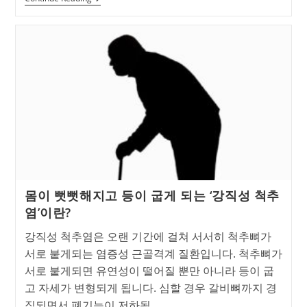
에
서
하
는
허
리
통
증
및
허
리
디
스
크
관
리
방
몸이 뻣뻣해지고 등이 굽게 되는 ‘강직성 척추
법
5
염’이란?
가
지
강직성 척추염은 오랜 기간에 걸쳐 서서히 척추뼈가
서로 붙게되는 염증성 근골격계 질환입니다. 척추뼈가
서로 붙게되면 유연성이 떨어질 뿐만 아니라 등이 굽
고 자세가 변형되게 됩니다. 심할 경우 갈비뼈까지 경
직되면서 폐기능이 저하될…