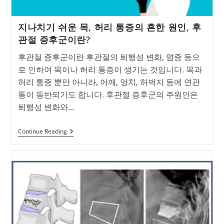
리
증
이
지나치기 쉬운 목, 허리 통증의 흔한 원인, 후
란?
관절 증후군이란?
후관절 증후군이란 후관절의 퇴행성 변화, 염증 등으
로 인하여 목이나 허리 통증이 생기는 것입니다. 목과
허리 통증 뿐만 아니라, 어깨, 엉치, 허벅지 등에 연관
통이 동반되기도 합니다. 후관절 증후군의 주원인은
퇴행성 변화와…
지
Continue Reading
나
치
기
쉬
운
목,
허
리
통
증
의