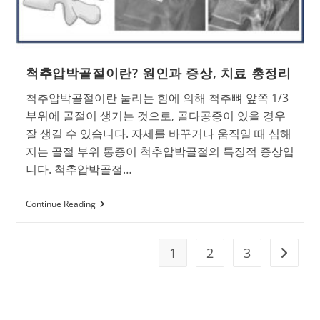
흔
한
원
인,
후
관
척추압박골절이란? 원인과 증상, 치료 총정리
절
증
후
척추압박골절이란 눌리는 힘에 의해 척추뼈 앞쪽 1/3
군
부위에 골절이 생기는 것으로, 골다공증이 있을 경우
이
란?
잘 생길 수 있습니다. 자세를 바꾸거나 움직일 때 심해
지는 골절 부위 통증이 척추압박골절의 특징적 증상입
니다. 척추압박골절…
척
Continue Reading
추
압
박
골
1
2
3
Go to t
절
이
란?
원
인
과