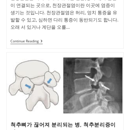
이 연결되는 곳으로, 천장관절염이란 이곳에 염증이
생기는 것입니다. 천장관절염은 허리, 엉치 통증을 유
발할 수 있고, 심하면 다리 통증이 동반되기도 합니다.
오래 서 있거나 계단을 오를…
천
Continue Reading
장
관
절
염
이
란?
천
장
관
절
염
의
원
인
과
증
상,
척추뼈가 끊어져 분리되는 병, 척추분리증이
치
료