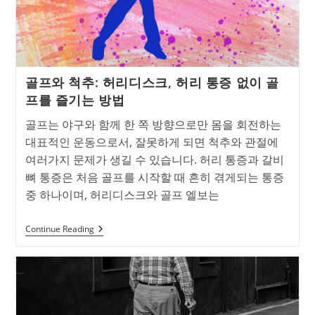
골프와 척추: 허리디스크, 허리 통증 없이 골
프를 즐기는 방법
골프는 야구와 함께 한 쪽 방향으로만 몸을 회전하는
대표적인 운동으로서, 잘못하게 되면 척추와 관절에
여러가지 문제가 생길 수 있습니다. 허리 통증과 갈비
뼈 통증은 처음 골프를 시작할 때 흔히 겪게되는 통증
중 하나이며, 허리디스크와 골프 엘보는
골
Continue Reading
프
와
척
추:
허
리
디