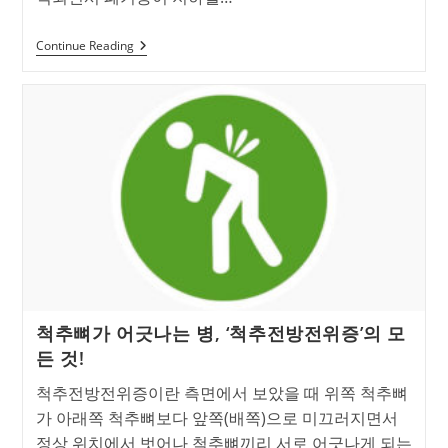
몸
Continue Reading
이
뻣
뻣
해
지
고
등
이
굽
게
되
는
‘강
직
성
척
추
척추뼈가 어긋나는 병, ‘척추전방전위증’의 모
염’이
란?
든 것!
척추전방전위증이란 측면에서 보았을 때 위쪽 척추뼈
가 아래쪽 척추뼈보다 앞쪽(배쪽)으로 미끄러지면서
정상 위치에서 벗어나 척추뼈끼리 서로 어긋나게 되는