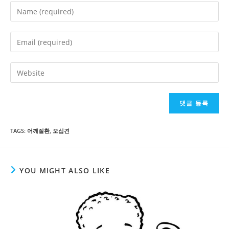
Enter
your
name
Enter
or
your
username
email
Enter
to
address
your
comment
to
website
comment
URL
(optional)
TAGS
:
어깨질환
,
오십견
YOU MIGHT ALSO LIKE