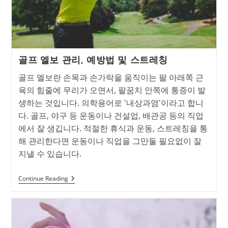
골프 엘보 관리, 예방법 및 스트레칭
골프 엘보란 손목과 손가락을 움직이는 팔 아래쪽 근
육의 힘줄에 무리가 오면서, 팔꿈치 안쪽에 통증이 발
생하는 것입니다. 의학용어로 '내상과염'이라고 합니
다. 골프, 야구 등 운동이나 건설업, 배관공 등의 직업
에서 잘 생깁니다. 적절한 휴식과 운동, 스트레칭을 통
해 관리한다면 운동이나 직업을 그만둘 필요없이 잘
지낼 수 있습니다.
골
Continue Reading
프
엘
보
관
리,
예