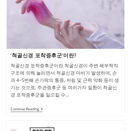
방
법
및
스
트
레
칭
‘척골신경 포착증후군’이란?
척골신경 포착증후군이란 척골신경이 주변 해부학적
구조에 의해 눌리면서 척골신경 마비가 발생하여, 손
과 4~5번째 손가락의 통증, 저림 및 근력 약화 등이 생
기는 것으로, 주관증후군 등 여러가지 질환이 척골신
경 포착증후군을 일으킬 수…
‘척
Continue Reading
골
신
경
포