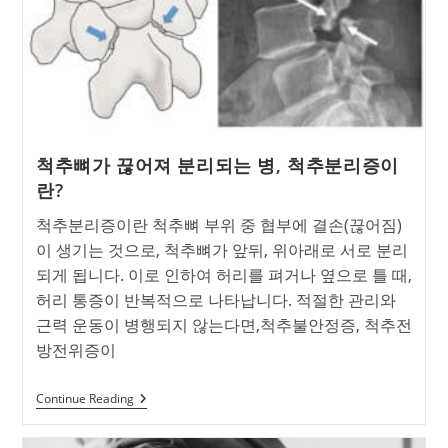
병,
‘척
추
전
방
전
위
증’의
모
든
척추뼈가 끊어져 분리되는 병, 척추분리증이
것!
란?
척추분리증이란 척추뼈 부위 중 협부에 결손(끊어짐)
이 생기는 것으로, 척추뼈가 앞뒤, 위아래로 서로 분리
되게 됩니다. 이로 인하여 허리를 펴거나 옆으로 틀 때,
허리 통증이 반복적으로 나타납니다. 적절한 관리와
근력 운동이 병행되지 않는다면,척추불안정증, 척추전
방전위증이
척
Continue Reading
추
뼈
가