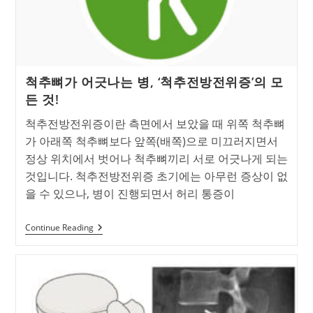
척추뼈가 어긋나는 병, ‘척추전방전위증’의 모
든 것!
척추전방전위증이란 측면에서 보았을 때 위쪽 척추뼈
가 아래쪽 척추뼈보다 앞쪽(배쪽)으로 미끄러지면서
정상 위치에서 벗어나 척추뼈끼리 서로 어긋나게 되는
것입니다. 척추전방전위증 초기에는 아무런 증상이 없
을 수 있으나, 병이 진행되면서 허리 통증이
척
Continue Reading
추
뼈
가
어
긋
나
는