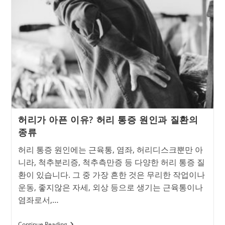
끊
어
져
분
리
되
는
병,
척
추
분
리
증
이
허리가 아픈 이유? 허리 통증 원인과 질환의
란?
종류
허리 통증 원인에는 근육통, 염좌, 허리디스크뿐만 아
니라, 척추분리증, 척추측만증 등 다양한 허리 통증 질
환이 있습니다. 그 중 가장 흔한 것은 무리한 작업이나
운동, 좋지않은 자세, 외상 등으로 생기는 근육통이나
염좌로서,…
허
Continue Reading